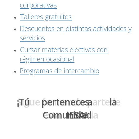
corporativas
Talleres gratuitos
Descuentos en distintas actividades y
servicios
Cursar materias electivas con
régimen ocasional
Programas de intercambio
Sigue
¡Tú
formando
perteneces
parte
a
de
la
esta
Comunidad
historia
IESA!